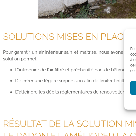
SOLUTIONS MISES EN PLACE
Pou
Pour garantir un air intérieur sain et maîtrisé, nous avons ins
coo
solution permet :
à c
de 
D’introduire de l’air filtré et préchauffé dans le bâtiment
con
De créer une légère surpression afin de limiter l’infiltrat
D’atteindre les débits réglementaires de renouvellement d
RÉSULTAT DE LA SOLUTION M
LE RADON ET AMÉLIORER LA QU