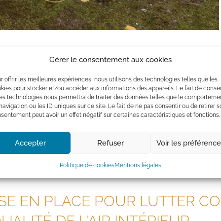
Gérer le consentement aux cookies
r offrir les meilleures expériences, nous utilisons des technologies telles que les
tallé un système de ventilation par insufflation PRO 1000 de la 
kies pour stocker et/ou accéder aux informations des appareils. Le fait de consen
es technologies nous permettra de traiter des données telles que le comporteme
navigation ou les ID uniques sur ce site. Le fait de ne pas consentir ou de retirer 
sentement peut avoir un effet négatif sur certaines caractéristiques et fonctions.
ion du radon en provenance du sol
Accepter
Refuser
Voir les préférenc
’air
Politique de cookies
Mentions légales
ISE EN PLACE POUR LUTTER C
ALITÉ DE L'AIR INTÉRIEUR