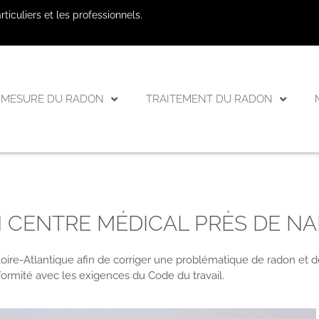
iculiers et les professionnels.
MESURE DU RADON
TRAITEMENT DU RADON
 CENTRE MÉDICAL PRÈS DE N
oire-Atlantique afin de corriger une problématique de radon et d
formité avec les exigences du Code du travail.