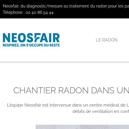
Neosfair, du diagnostic/mesure au traitement du radon pour les part
Téléphone :
02 40 86 54 44
LE RADON
CHANTIER RADON DANS UN
L’équipe Neosfair est intervenue dans un centre médical de L
débits de ventilation en con