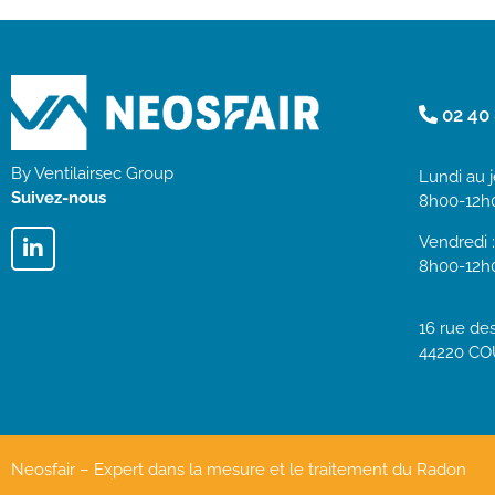
02 40 
By Ventilairsec Group
Lundi au j
Suivez-nous
8h00-12h
Vendredi 
8h00-12h
16 rue de
44220 C
Neosfair – Expert dans la mesure et le traitement du Radon