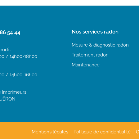
Nos services radon
86 54 44
Mesure & diagnostic radon
eudi :
Traitement radon
00 / 14h00-18h00
Maintenance
:
00 / 14h00-16h00
s Imprimeurs
OUËRON
Mentions légales
–
Politique de confidentialité
–
C