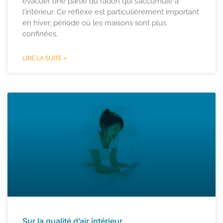
évacuer une partie du radon qui s’accumule à
l’intérieur. Ce réflexe est particulièrement important
en hiver, période où les maisons sont plus
confinées.
LIRE LA SUITE »
Sur la qualité d’air intérieur