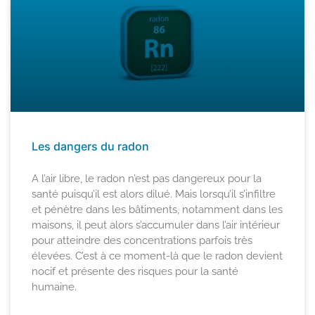
Les dangers du radon
A l’air libre, le radon n’est pas dangereux pour la
santé puisqu’il est alors dilué. Mais lorsqu’il s’infiltre
et pénètre dans les bâtiments, notamment dans les
maisons, il peut alors s’accumuler dans l’air intérieur
pour atteindre des concentrations parfois très
élevées. C’est à ce moment-là que le radon devient
nocif et présente des risques pour la santé
humaine.