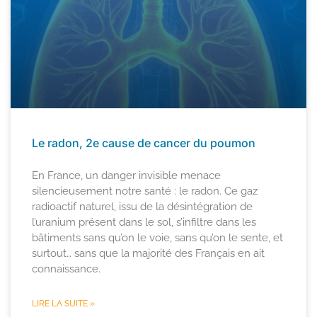
Le radon, 2e cause de cancer du poumon
En France, un danger invisible menace
silencieusement notre santé : le radon. Ce gaz
radioactif naturel, issu de la désintégration de
l’uranium présent dans le sol, s’infiltre dans les
bâtiments sans qu’on le voie, sans qu’on le sente, et
surtout… sans que la majorité des Français en ait
connaissance.
LIRE LA SUITE »