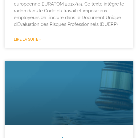
européenne EURATOM 2013/59. Ce texte intègre le
radon dans le Code du travail et impose aux
employeurs de l’inclure dans le Document Unique
d’Évaluation des Risques Professionnels (DUERP).
LIRE LA SUITE »