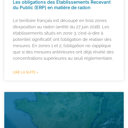
Les obligations des Établissements Recevant
du Public (ERP) en matière de radon
Le territoire français est découpé en trois zones
d’exposition au radon (arrêté du 27 juin 2018). Les
établissements situés en zone 3, c’est-à-dire à
potentiel significatif, ont l’obligation de réaliser des
mesures. En zones 1 et 2, l’obligation ne s’applique
que si des mesures antérieures ont déjà révélé des
concentrations supérieures au seuil réglementaire.
LIRE LA SUITE »