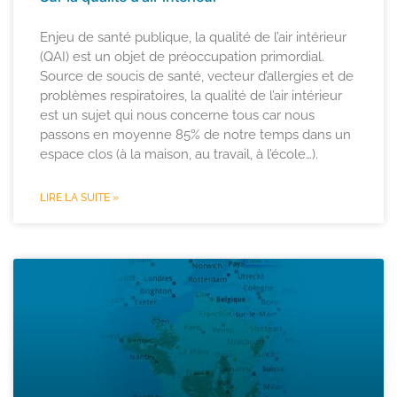
Enjeu de santé publique, la qualité de l’air intérieur
(QAI) est un objet de préoccupation primordial.
Source de soucis de santé, vecteur d’allergies et de
problèmes respiratoires, la qualité de l’air intérieur
est un sujet qui nous concerne tous car nous
passons en moyenne 85% de notre temps dans un
espace clos (à la maison, au travail, à l’école…).
LIRE LA SUITE »