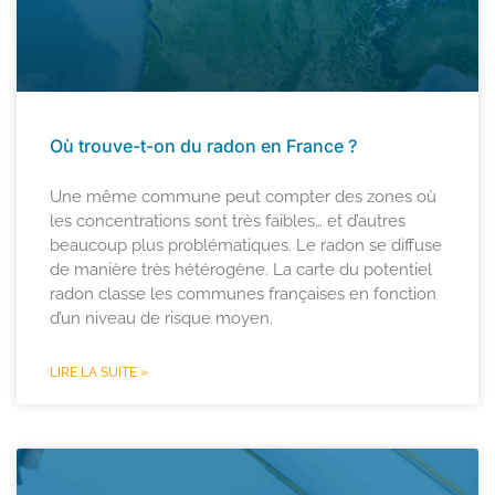
Où trouve-t-on du radon en France ?
Une même commune peut compter des zones où
les concentrations sont très faibles… et d’autres
beaucoup plus problématiques. Le radon se diffuse
de manière très hétérogène. La carte du potentiel
radon classe les communes françaises en fonction
d’un niveau de risque moyen.
LIRE LA SUITE »